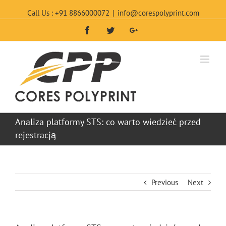
Call Us : +91 8866000072
|
info@corespolyprint.com
Facebook
Twitter
Google+
Analiza platformy STS: co warto wiedzieć przed
rejestracją
Previous
Next