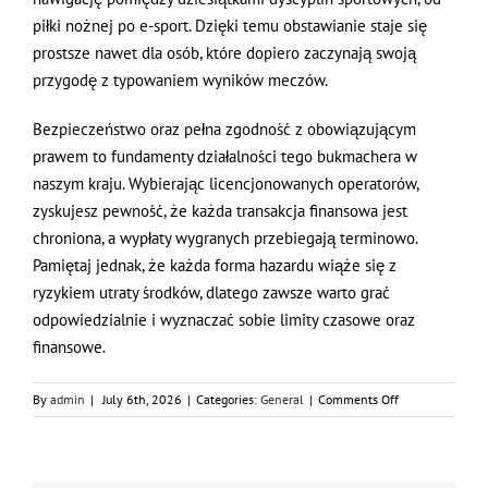
piłki nożnej po e-sport. Dzięki temu obstawianie staje się
prostsze nawet dla osób, które dopiero zaczynają swoją
przygodę z typowaniem wyników meczów.
Bezpieczeństwo oraz pełna zgodność z obowiązującym
prawem to fundamenty działalności tego bukmachera w
naszym kraju. Wybierając licencjonowanych operatorów,
zyskujesz pewność, że każda transakcja finansowa jest
chroniona, a wypłaty wygranych przebiegają terminowo.
Pamiętaj jednak, że każda forma hazardu wiąże się z
ryzykiem utraty środków, dlatego zawsze warto grać
odpowiedzialnie i wyznaczać sobie limity czasowe oraz
finansowe.
on
By
admin
|
July 6th, 2026
|
Categories:
General
|
Comments Off
Analiza
platformy
STS:
co