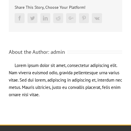
warto
Share This Story, Choose Your Platform!
wiedzieć
przed
Facebook
Twitter
Linkedin
Reddit
Google+
Pinterest
Vk
rejestracją
About the Author:
admin
Lorem ipsum dolor sit amet, consectetur adipiscing elit.
Nam viverra euismod odio, gravida pellentesque urna varius
vitae. Sed dui lorem, adipiscing in adipiscing et, interdum nec
metus. Mauris ultricies, justo eu convallis placerat, felis enim
ornare nisi vitae.