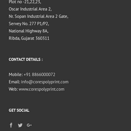
Plot no -21,22,23,
Oscar Industrial Area 2,
Nr. Sopan Industrial Area 2 Gate,
Servey No. 277 P1/P2,
National Highway 8A,
Ribda, Gujarat 360311
CONTACT DETAILS :
Mobile:
+91 8866000072
Email:
info@corespolyprint.com
Web:
www.corespolyprint.com
GET SOCIAL