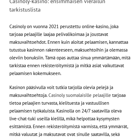
Casinoly-kasino: ensimmäisen vierailun
tarkistuslista
Casinoly on vuonna 2021 perustettu online-kasino, joka
tarjoaa pelaajille laajaa pelivalikoimaa ja joustavat
maksuvaihtoehdot. Ennen kuin aloitat pelaamisen, kannattaa
tutustua kasinnon rakenteeseen, maksuehtoihin ja olemassa
oleviin bonuksiin. Tämä opas auttaa sinua ymmärtämään, mitä
tarkistaa ennen rekisteröitymistä ja mitkä asiat vaikuttavat
pelaamisen kokemukseen.
Kasinon pääsivulla voit tutkia tarjolla olevia pelejä ja
maksuvaihtoehtoja.
Casinoly suomalaisille pelaajille
tarjoaa
tietoa pelaajien turvasta, kielituesta ja vastuullisen
pelaamisen työkaluista. Kasinolla on 24/7 saatavilla oleva
live-chat-tuki useilla kielillä, mikä helpottaa kysymysten
esittämistä. Ennen rekisteröitymistä varmista, että ymmärrät,
mitkä valuutat ja maksutavat ovat sinulle saatavilla, sekä