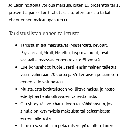
Joillakin nostoilla voi olla maksuja, kuten 10 prosenttia tai 15
prosenttia pankkikorttitalletuksista, joten tarkista tarkat
ehdot ennen maksutapahtumaa.
Tarkistuslistaa ennen talletusta
Tarkista, mitkä maksutavat (Mastercard, Revolut,
Paysafecard, Skrill, Neteller, kryptovaluutat) ovat
saatavilla maassasi ennen rekisteröitymistä.
Lue bonusehdot huolellisesti: ensimmäinen talletus
vaatii vähintään 20 euroa ja 35-kertaisen pelaamisen
ennen kuin voit nostaa.
Muista, että kotiutukseen voi liittyä maksu, ja nosto
edellyttää henkilöllisyyden vahvistamista.
Ota yhteyttä live-chat-tukeen tai sähköpostiin, jos
sinulla on kysymyksiä maksuista tai pelaamisesta
ennen talletusta.
Tutustu vastuullisen pelaamisen työkaluihin, kuten