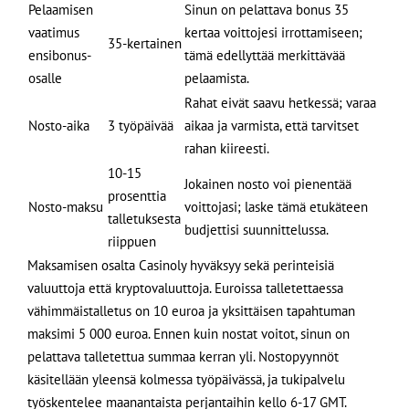
Pelaamisen
Sinun on pelattava bonus 35
vaatimus
kertaa voittojesi irrottamiseen;
35-kertainen
ensibonus-
tämä edellyttää merkittävää
osalle
pelaamista.
Rahat eivät saavu hetkessä; varaa
Nosto-aika
3 työpäivää
aikaa ja varmista, että tarvitset
rahan kiireesti.
10-15
Jokainen nosto voi pienentää
prosenttia
Nosto-maksu
voittojasi; laske tämä etukäteen
talletuksesta
budjettisi suunnittelussa.
riippuen
Maksamisen osalta Casinoly hyväksyy sekä perinteisiä
valuuttoja että kryptovaluuttoja. Euroissa talletettaessa
vähimmäistalletus on 10 euroa ja yksittäisen tapahtuman
maksimi 5 000 euroa. Ennen kuin nostat voitot, sinun on
pelattava talletettua summaa kerran yli. Nostopyynnöt
käsitellään yleensä kolmessa työpäivässä, ja tukipalvelu
työskentelee maanantaista perjantaihin kello 6-17 GMT.