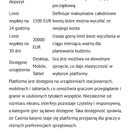
depozyt
początkową
Limit
Definiuje maksymalne całodniowe
wypłaty na
1500 EUR
kwoty, które można wycofać ze
24 godziny
swojego konta
Limit
Ustala górny limit kwot wycofania w
20000
wypłaty na
ciągu miesiąca, ważny dla
EUR
30 dni
planowania budżetu
Desktop,
Gra jest możliwa na dowolnym
Dostępne
Mobile,
sprzęcie, co daje elastyczność w
urządzenia
Tablet
wyborze platformy
Platforma jest dostępna na urządzeniach stacjonarnych,
mobilnych i tabletach, co umożliwia graczom przeglądanie i
granie w ulubionych tytułach wszędzie. Niezależnie od
rozmiaru ekranu, interfejs pozostaje czytelny i responsywny,
a kategorie gier są łatwo dostępne. Taka dostępność sprawia,
że Casinia kasyno staje się platformą przyjazną dla graczy o
różnych preferencjach sprzętowych.