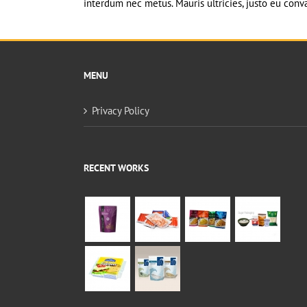
interdum nec metus. Mauris ultricies, justo eu conval
MENU
Privacy Policy
RECENT WORKS