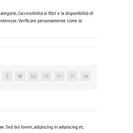
orie, l’accessibilità ai filtri e la disponibilità di
 interesse. Verificare personalmente come la
Facebook
Twitter
Linkedin
Reddit
Google+
Pinterest
Vk
e. Sed dui lorem, adipiscing in adipiscing et,