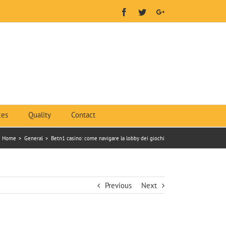
Facebook
Twitter
Google+
ces
Quality
Contact
Home
>
General
>
Betn1 casino: come navigare la lobby dei giochi
Previous
Next