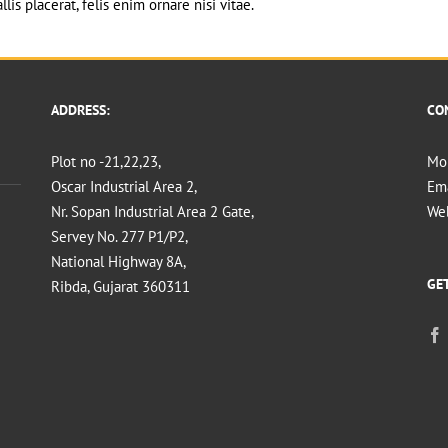
lis placerat, felis enim ornare nisi vitae.
ADDRESS:
CON
Plot no -21,22,23,
Mo
Oscar Industrial Area 2,
Em
Nr. Sopan Industrial Area 2 Gate,
We
Servey No. 277 P1/P2,
National Highway 8A,
GE
Ribda, Gujarat 360311