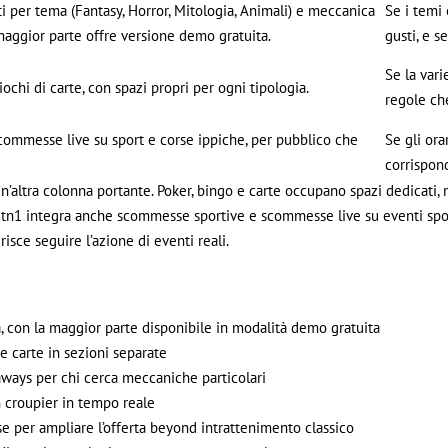
ti per tema (Fantasy, Horror, Mitologia, Animali) e meccanica
Se i temi
maggior parte offre versione demo gratuita.
gusti, e s
Se la varie
ochi di carte, con spazi propri per ogni tipologia.
regole ch
commesse live su sport e corse ippiche, per pubblico che
Se gli ora
corrispond
un’altra colonna portante. Poker, bingo e carte occupano spazi dedicati,
tn1 integra anche scommesse sportive e scommesse live su eventi sporti
isce seguire l’azione di eventi reali.
, con la maggior parte disponibile in modalità demo gratuita
 e carte in sezioni separate
aways per chi cerca meccaniche particolari
n croupier in tempo reale
e per ampliare l’offerta beyond intrattenimento classico