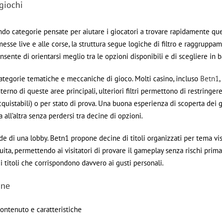
giochi
do categorie pensate per aiutare i giocatori a trovare rapidamente quell
messe live e alle corse, la struttura segue logiche di filtro e raggrup
te di orientarsi meglio tra le opzioni disponibili e di scegliere in bas
categorie tematiche e meccaniche di gioco. Molti casino, incluso
Betn1
interno di queste aree principali, ulteriori filtri permettono di restringer
istabili) o per stato di prova. Una buona esperienza di scoperta dei gio
all’altra senza perdersi tra decine di opzioni.
nde di una lobby. Betn1 propone decine di titoli organizzati per tema v
uita, permettendo ai visitatori di provare il gameplay senza rischi pri
di titoli che corrispondono davvero ai gusti personali.
one
ontenuto e caratteristiche