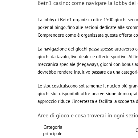
Betn1 casino: come navigare la lobby dei 
La lobby di Betn1 organizza oltre 1500 giochi secon
poker al bingo, fino alle sezioni dedicate alle scom
Comprendere come è organizzata questa offerta consen
La navigazione dei giochi passa spesso attraverso 
giochi da tavolo, live dealer e offerte sportive. All’
meccanica speciale (Megaways, giochi con bonus acqu
dovrebbe rendere intuitivo passare da una categoria 
Le slot costituiscono solitamente il nucleo più gra
giochi slot disponibili offre una versione demo grat
approccio riduce l’incertezza e facilita la scoperta 
Aree di gioco e cosa troverai in ogni sezi
Categoria
C
principale