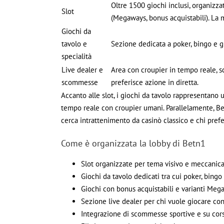
Oltre 1500 giochi inclusi, organizza
Slot
(Megaways, bonus acquistabili). La 
Giochi da
tavolo e
Sezione dedicata a poker, bingo e gi
specialità
Live dealer e
Area con croupier in tempo reale, s
scommesse
preferisce azione in diretta.
Accanto alle slot, i giochi da tavolo rappresentano 
tempo reale con croupier umani. Parallelamente, Be
cerca intrattenimento da casinò classico e chi prefer
Come è organizzata la lobby di Betn1
Slot organizzate per tema visivo e meccanica
Giochi da tavolo dedicati tra cui poker, bingo
Giochi con bonus acquistabili e varianti Meg
Sezione live dealer per chi vuole giocare co
Integrazione di scommesse sportive e su cors